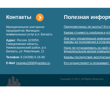
Контакты
Полезная инфор
Предусмотрены ли льготы? Кто 
Муниципальное унитарное
предприятие Жилищно-
Какова стоимость приборов и ус
коммунальных услуг р.п. Бисерть
Для чего управляющая компания
Адрес
: Россия, 623050,
Каковы её полномочия в этом в
Свердловская область,
Нижнесергинский район, р.п.
Надо ли устанавливать за свой с
Бисерть, ул. Революции, 11
муниципальном жилом помещен
Телефон
: 8 (34398) 6-16-80
Каковы последствия эксплуатац
E-Mail
:
mupgku2008@yandex.ru
Кто осуществляет и оплачивает 
Copyright © 2017, All Rights Reserved