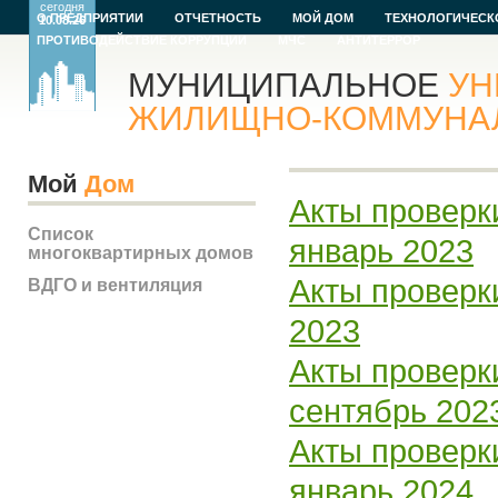
сегодня
О ПРЕДПРИЯТИИ
ОТЧЕТНОСТЬ
МОЙ ДОМ
ТЕХНОЛОГИЧЕСК
10.08.26
ПРОТИВОДЕЙСТВИЕ КОРРУПЦИИ
МЧС
АНТИТЕРРОР
МУНИЦИПАЛЬНОЕ
УН
ЖИЛИЩНО-КОММУНАЛЬ
Мой
Дом
Акты проверк
Список
январь 2023
многоквартирных домов
Акты проверк
ВДГО и вентиляция
2023
Акты проверк
сентябрь 202
Акты проверк
январь 2024