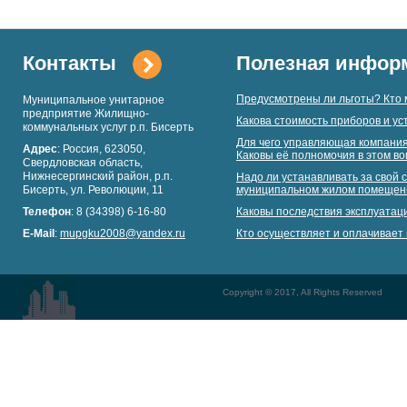
Контакты
Полезная инфор
Предусмотрены ли льготы? Кто 
Муниципальное унитарное
предприятие Жилищно-
Какова стоимость приборов и ус
коммунальных услуг р.п. Бисерть
Для чего управляющая компания
Адрес
: Россия, 623050,
Каковы её полномочия в этом в
Свердловская область,
Нижнесергинский район, р.п.
Надо ли устанавливать за свой с
Бисерть, ул. Революции, 11
муниципальном жилом помещен
Телефон
: 8 (34398) 6-16-80
Каковы последствия эксплуатац
E-Mail
:
mupgku2008@yandex.ru
Кто осуществляет и оплачивает 
Copyright © 2017, All Rights Reserved