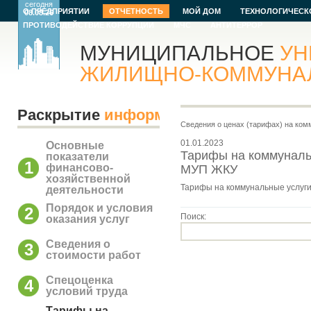
сегодня
О ПРЕДПРИЯТИИ
ОТЧЕТНОСТЬ
МОЙ ДОМ
ТЕХНОЛОГИЧЕСК
08.08.26
ПРОТИВОДЕЙСТВИЕ КОРРУПЦИИ
МЧС
АНТИТЕРРОР
МУНИЦИПАЛЬНОЕ
УН
ЖИЛИЩНО-КОММУНАЛЬ
Раскрытие
информации
Сведения о ценах (тарифах) на ко
01.01.2023
Основные
Тарифы на коммуналь
показатели
1
финансово-
МУП ЖКУ
хозяйственной
Тарифы на коммунальные услуг
деятельности
Порядок и условия
2
Поиск:
оказания услуг
Сведения о
3
стоимости работ
Спецоценка
4
условий труда
Тарифы на